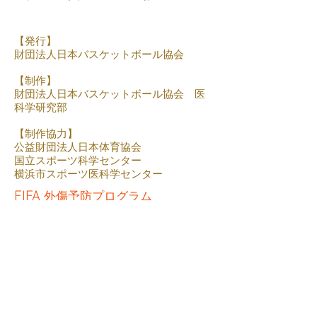
【発行】
財団法人日本バスケットボール協会
【制作】
財団法人日本バスケットボール協会 医
科学研究部
【制作協力】
公益財団法人日本体育協会
国立スポーツ科学センター
横浜市スポーツ医科学センター
FIFA
外傷予防プログラム
​ウォームアップとしての構成
パート1：ランニングエクササイズ8分
パート2：筋力・プライオメトリクス・バランス
10分
​パート3：ランニングエクササイズ2分
ダウンロード