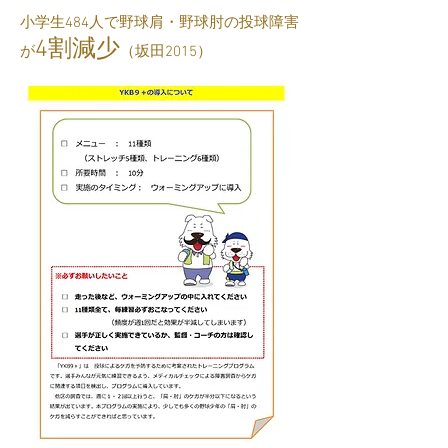
​小学生484人で野球肩・野球肘の投球障害
4割減少
が
（坂田2015）